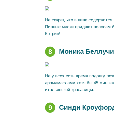
Не секрет, что в пиве содержитс
Пивные маски придают волосам бл
Кэтрин!
Моника Беллучи
8
Не у всех есть время подолгу ле
аромамаслами хотя бы 45 мин ка
итальянской красавицы.
Синди Кроуфорд
9