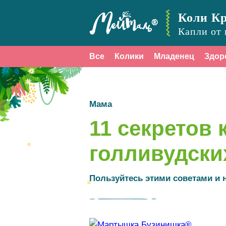
Коли К
Капли от 
Все
Колики
Младенец
Здор
Мама
11 секретов 
голливудски
Пользуйтесь этими советами и н