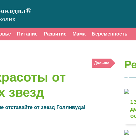
рокодил®
колик
овье
Питание
Развитие
Мама
Беременность
Р
Дальше
красоты от
х звезд
1
е отставайте от звезд Голливуда!
д
о