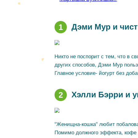
Дэми Мур и чис
1
Никто не поспорит с тем, что в 
других способов, Дэми Мур польз
Главное условие- йогурт без доб
Хэлли Бэрри и 
2
"Женищна-кошка" любит побалова
Помимо должного эффекта, кофе 