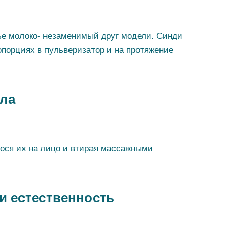
ье молоко- незаменимый друг модели. Синди
опорциях в пульверизатор и на протяжение
сла
нося их на лицо и втирая массажными
и естественность