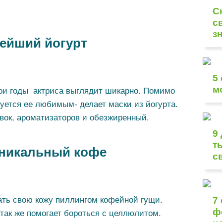
С
с
з
тейший йогурт
5
м
свои годы актриса выглядит шикарно. Помимо
уется ее любимым- делает маски из йогурта.
авок, ароматизаторов и обезжиренный.
9
т
уникальный кофе
с
ть свою кожу пиллингом кофейной гущи.
7
ф
так же помогает бороться с целлюлитом.