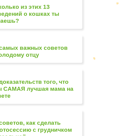
колько из этих 13
ведений о кошках ты
наешь?
 самых важных советов
олодому отцу
 доказательств того, что
ы САМАЯ лучшая мама на
вете
 советов, как сделать
отосессию с грудничком