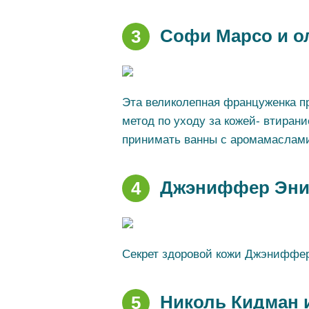
Софи Марсо и о
3
Эта великолепная француженка п
метод по уходу за кожей- втирани
принимать ванны с аромамаслам
Джэниффер Энис
4
Секрет здоровой кожи Джэниффер-
Николь Кидман и
5