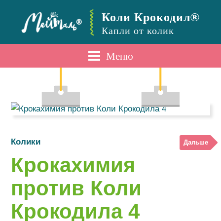
Коли Крокодил®
Капли от колик
Меню
Колики
Дальше
Крокахимия
против Коли
Крокодила 4