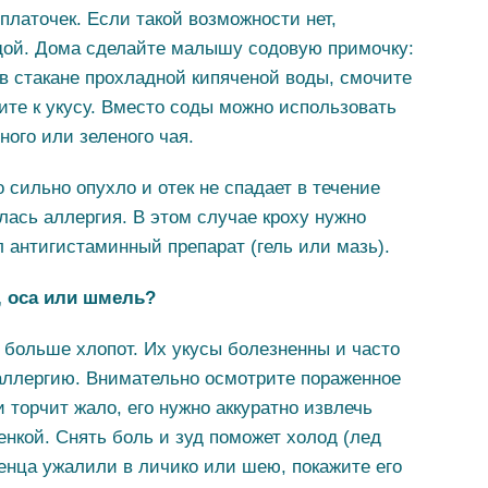
 платочек. Если такой возможности нет,
дой. Дома сделайте малышу содовую примочку:
в стакане прохладной кипяченой воды, смочите
ите к укусу. Вместо соды можно использовать
ного или зеленого чая.
 сильно опухло и отек не спадает в течение
лась аллергия. В этом случае кроху нужно
л антигистаминный препарат (гель или мазь).
, оса или шмель?
 больше хлопот. Их укусы болезненны и часто
аллергию. Внимательно осмотрите пораженное
 торчит жало, его нужно аккуратно извлечь
енкой. Снять боль и зуд поможет холод (лед
енца ужалили в личико или шею, покажите его