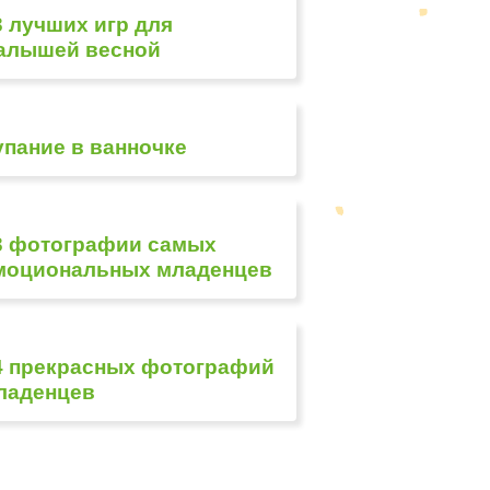
3 лучших игр для
алышей весной
упание в ванночке
3 фотографии самых
моциональных младенцев
4 прекрасных фотографий
ладенцев