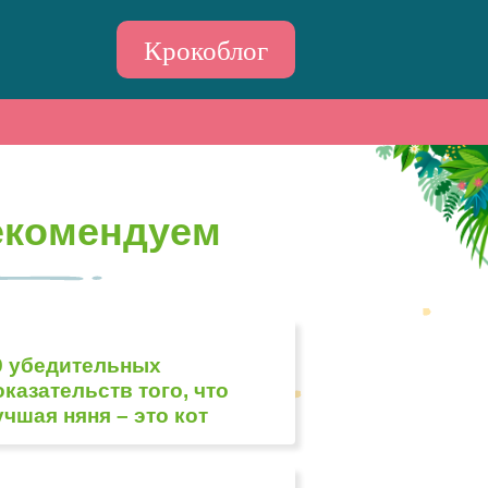
Крокоблог
екомендуем
9 убедительных
оказательств того, что
учшая няня – это кот