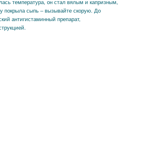
ялась температура, он стал вялым и капризным,
жу покрыла сыпь – вызывайте скорую. До
ский антигистаминный препарат,
струкцией.