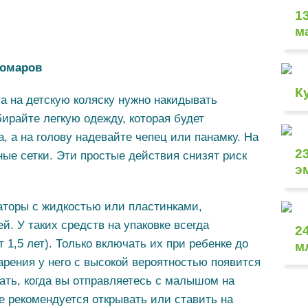
1
м
комаров
К
та на детскую коляску нужно накидывать
бирайте легкую одежду, которая будет
, а на голову надевайте чепец или панамку. На
2
ные сетки. Эти простые действия снизят риск
э
торы с жидкостью или пластинками,
. У таких средств на упаковке всегда
2
 1,5 лет). Только включать их при ребенке до
м
арения у него с высокой вероятностью появится
ать, когда вы отправляетесь с малышом на
ре рекомендуется открывать или ставить на