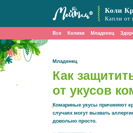
Коли К
Капли от 
Все
Колики
Младенец
Здор
Младенец
Как защитит
от укусов к
Комариные укусы причиняют кр
случаях могут вызвать аллерги
довольно просто.