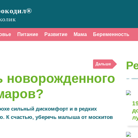
рокодил®
колик
овье
Питание
Развитие
Мама
Беременность
Р
Дальше
ь новорожденного
омаров?
1
охе сильный дискомфорт и в редких
д
ю. К счастью, уберечь малыша от москитов
л