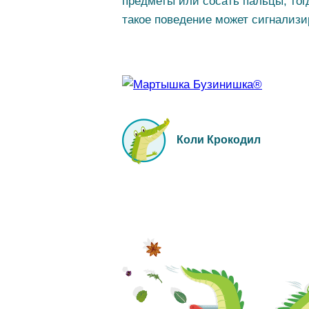
предметы или сосать пальцы, тог
такое поведение может сигнализи
Коли Крокодил