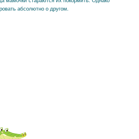
да мамочки стараются их покормить. Однако
ровать абсолютно о другом.