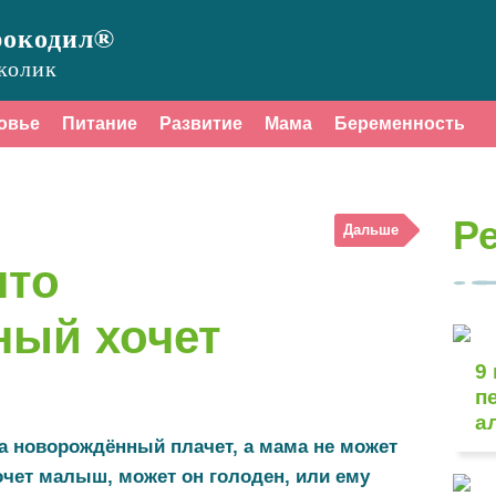
рокодил®
колик
овье
Питание
Развитие
Мама
Беременность
Р
Дальше
что
ный хочет
9
п
а
а новорождённый плачет, а мама не может
очет малыш, может он голоден, или ему