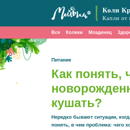
Коли К
Капли от 
Все
Колики
Младенец
Здор
Питание
Как понять, 
новорожден
кушать?
Нередко бывают ситуации, когд
понять, в чем проблема: чего х