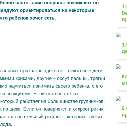
обенно часто такие вопросы возникают по
1
мендуют ориентироваться на некоторые
б
что ребенок хочет есть.
в
1
д
альных признаков здесь нет: некоторые дети
К
омкими криками, другие – сосут пальцы, третьи
м
мо научиться понимать своего ребенка, с его
и реакциями. Если пока не от чего
 который работает на большинстве грудничков:
6
по щеке. Если он повернется и откроет ротик,
п
ючается сосательный рефлекс, который служит
лода.