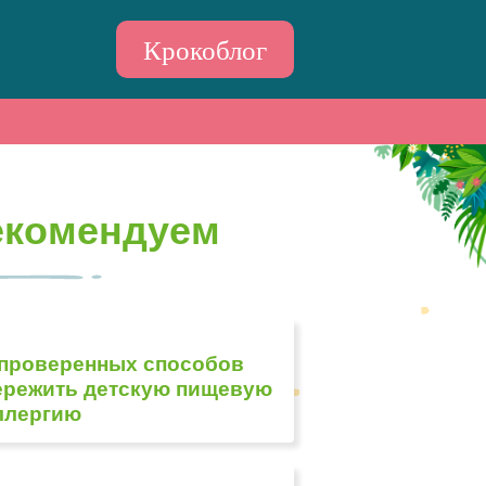
Крокоблог
екомендуем
 проверенных способов
ережить детскую пищевую
ллергию