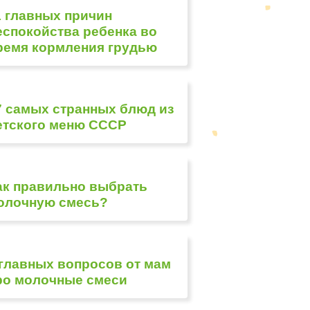
1 главных причин
еспокойства ребенка во
ремя кормления грудью
7 самых странных блюд из
етского меню СССР
ак правильно выбрать
олочную смесь?
 главных вопросов от мам
ро молочные смеси