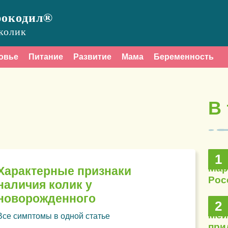
рокодил®
колик
овье
Питание
Развитие
Мама
Беременность
В
1
Мар
Характерные признаки
Рос
наличия колик у
новорожденного
2
Мей
Все симптомы в одной статье
при