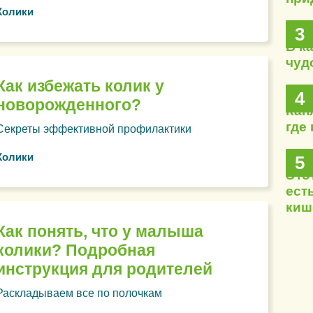
Колики
3
В к
чуд
Как избежать колик у
4
новорожденного?
Кап
где
Секреты эффективной профилактики
Колики
5
Это
ест
киш
Как понять, что у малыша
колики? Подробная
инструкция для родителей
Раскладываем все по полочкам