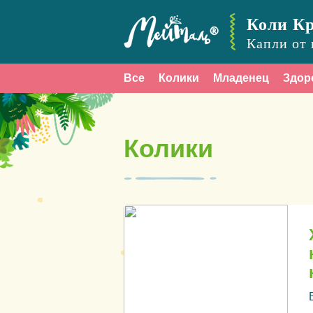
Коли К
Капли от 
Все
Колики
Младенец
Здор
Колики