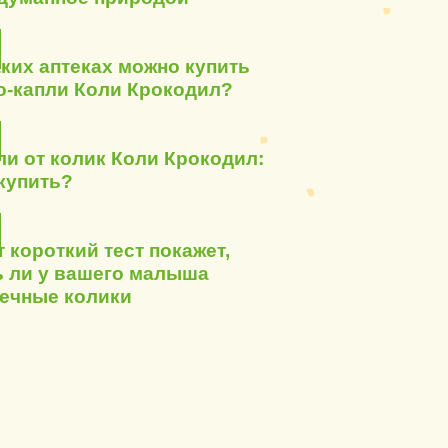
аких аптеках можно купить
о-капли Коли Крокодил?
ли от колик Коли Крокодил:
 купить?
т короткий тест покажет,
ь ли у вашего малыша
ечные колики