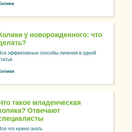
Колики
Колики у новорожденного: что
делать?
Все эффективные способы лечения в одной
статье
Колики
Что такое младенческая
колика? Отвечают
специалисты
Все что нужно знать