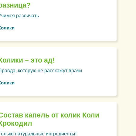
разница?
Учимся различать
Колики
Колики – это ад!
Правда, которую не расскажут врачи
Колики
Состав капель от колик Коли
Крокодил
Только натуральные ингредиенты!