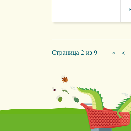
Страница 2 из 9
«
перв
<
П