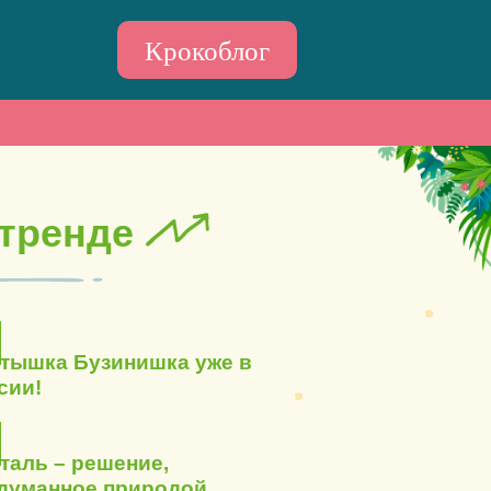
Крокоблог
 тренде
тышка Бузинишка уже в
сии!
таль – решение,
думанное природой